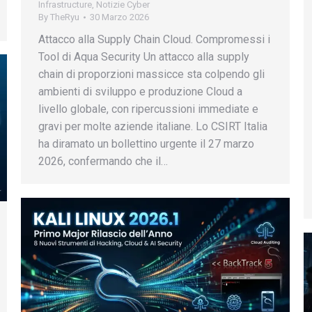
Infrastructure
,
Notizie Cyber
By
TheRyu
30 Marzo 2026
Attacco alla Supply Chain Cloud. Compromessi i
Tool di Aqua Security Un attacco alla supply
chain di proporzioni massicce sta colpendo gli
ambienti di sviluppo e produzione Cloud a
livello globale, con ripercussioni immediate e
gravi per molte aziende italiane. Lo CSIRT Italia
ha diramato un bollettino urgente il 27 marzo
2026, confermando che il…