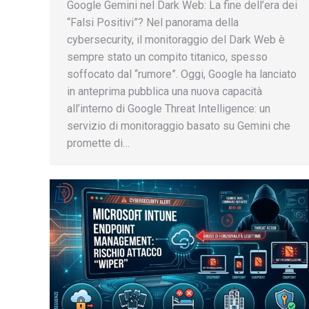
Google Gemini nel Dark Web: La fine dell’era dei
“Falsi Positivi”? Nel panorama della
cybersecurity, il monitoraggio del Dark Web è
sempre stato un compito titanico, spesso
soffocato dal “rumore”. Oggi, Google ha lanciato
in anteprima pubblica una nuova capacità
all’interno di Google Threat Intelligence: un
servizio di monitoraggio basato su Gemini che
promette di…