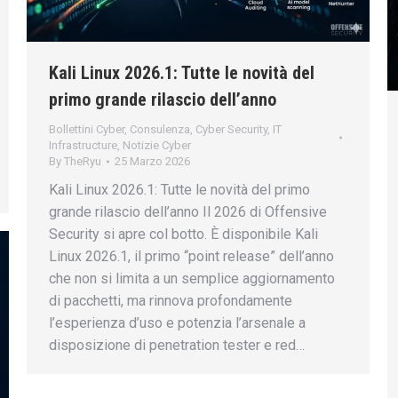
Kali Linux 2026.1: Tutte le novità del
primo grande rilascio dell’anno
Bollettini Cyber
,
Consulenza
,
Cyber Security
,
IT
Infrastructure
,
Notizie Cyber
By
TheRyu
25 Marzo 2026
Kali Linux 2026.1: Tutte le novità del primo
grande rilascio dell’anno Il 2026 di Offensive
Security si apre col botto. È disponibile Kali
Linux 2026.1, il primo “point release” dell’anno
che non si limita a un semplice aggiornamento
di pacchetti, ma rinnova profondamente
l’esperienza d’uso e potenzia l’arsenale a
disposizione di penetration tester e red…