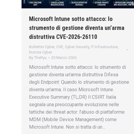
Microsoft Intune sotto attacco: lo
strumento di gestione diventa un’arma
distruttiva CVE-2026-26110
Bollettini Cyber
,
CVE
,
Cyber Security
,
IT Infrastructure
,
Notizie Cyber
By
TheRyu
20 Marzo 2026
Microsoft Intune sotto attacco: lo strumento di
gestione diventa un’arma distruttiva Difesa
degli Endpoint: Quando lo strumento di gestione
diventa un’arma. Il caso Microsoft Intune.
Executive Summary (TL;DR) Il CSIRT Italia
segnala una preoccupante evoluzione nelle
tattiche dei threat actor: l’abuso di piattaforme
MDM (Mobile Device Management) come
Microsoft Intune. Non si tratta di un…