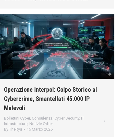
Operazione Interpol: Colpo Storico al
Cybercrime, Smantellati 45.000 IP
Malevoli
Bollettini Cyber
,
Consulenza
,
Cyber Security
,
IT
Infrastructure
,
Notizie Cyber
By
TheRyu
16 Marzo 2026