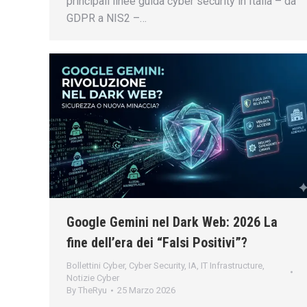
principali linee guida cyber security in Italia – da
GDPR a NIS2 –…
Google Gemini nel Dark Web: 2026 La
fine dell’era dei “Falsi Positivi”?
Bollettini Cyber
,
Cyber Security
,
IA
,
IT Infrastructure
,
Notizie Cyber
By
TheRyu
25 Marzo 2026