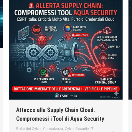
Attacco alla Supply Chain Cloud.
Compromessi i Tool di Aqua Security
Bollettini Cyber
,
Consulenza
,
Cyber Security
,
IT