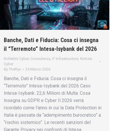
Banche, Dati e Fiducia: Cosa ci insegna
il “Terremoto” Intesa-Isybank del 2026
Bollettini Cyber
,
Consulenza
,
IT Infrastructure
,
Notizie
Cyber
By
TheRyu
24 Marzo 2026
Banche, Dati e Fiducia: Cosa ci insegna il
“Terremoto” Intesa-Isybank del 2026 Caso
Intesa-Isybank: 22,6 Milioni di Multa. Cosa
Insegna su GDPR e Cyber Il 2026 verrà
ricordato come l’anno in cui la Data Protection in
Italia è passata da “adempimento burocratico” a
“rischio sistemico”. Le recenti sanzioni del
Garante Privacy nei confronti di Intesa…