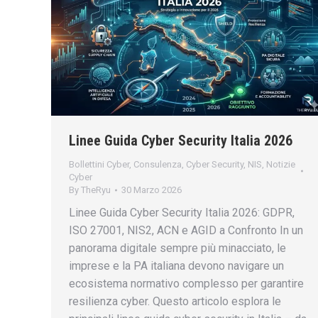
Linee Guida Cyber Security Italia 2026
Bollettini Cyber
,
Consulenza
,
Cyber Security
,
NIS
,
Notizie
Cyber
By
TheRyu
30 Marzo 2026
Linee Guida Cyber Security Italia 2026: GDPR,
ISO 27001, NIS2, ACN e AGID a Confronto In un
panorama digitale sempre più minacciato, le
imprese e la PA italiana devono navigare un
ecosistema normativo complesso per garantire
resilienza cyber. Questo articolo esplora le