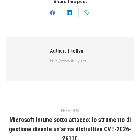
Share this post
Share
Share
Share
on
on
on
Facebook
LinkedIn
WhatsApp
Author:
TheRyu
http://www.theryu.eu
Post
PREVIOUS
navigation
Microsoft Intune sotto attacco: lo strumento di
gestione diventa un’arma distruttiva CVE-2026-
Previous
post:
26110