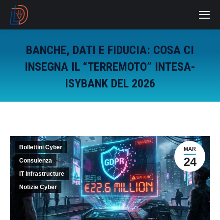
BANCHE, DATI E FIDUCIA: COSA CI
INSEGNA IL “TERREMOTO” INTESA-
ISYBANK DEL 2026
You are here:
Bollettini Cyber
MAR
24
Consulenza
IT Infrastructure
Notizie Cyber