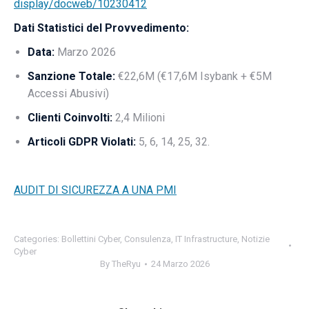
display/docweb/10230412
Dati Statistici del Provvedimento:
Data:
Marzo 2026
Sanzione Totale:
€22,6M (€17,6M Isybank + €5M
Accessi Abusivi)
Clienti Coinvolti:
2,4 Milioni
Articoli GDPR Violati:
5, 6, 14, 25, 32.
AUDIT DI SICUREZZA A UNA PMI
Categories:
Bollettini Cyber
,
Consulenza
,
IT Infrastructure
,
Notizie
Cyber
By
TheRyu
24 Marzo 2026