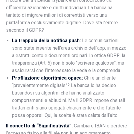
Il cuore della vicenda Isybank è un cortocircuito tra
efficienza aziendale e diritti individuali. La banca ha
tentato di migrare milioni di correntisti verso una
piattaforma esclusivamente digitale. Dove sta l’errore
secondo il GDPR?
La trappola della notifica push:
Le comunicazioni
sono state inserite nell’area archivio dell’app, in mezzo
a estratti conto e documenti ordinari. In ottica GDPR, la
trasparenza (Art. 5) non è solo “scrivere qualcosa”, ma
assicurarsi che l’interessato la veda e la comprenda
Profilazione algoritmica opaca:
Chi è un cliente
“prevalentemente digitale”? La banca lo ha deciso
basandosi su algoritmi che hanno analizzato
comportamenti e abitudini. Ma il GDPR impone che tali
trattamenti siano spiegati chiaramente e che l’utente
possa opporsi. Qui, la scelta è stata calata dall’alto
Il concetto di “Significatività”:
Cambiare IBAN e perdere
l’accesso fisico alla filiale non è un aggiornamento