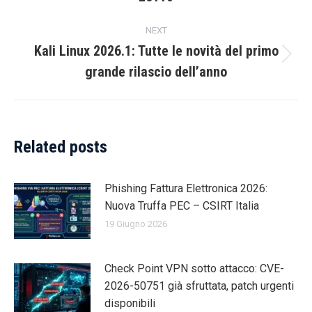
NEXT
Kali Linux 2026.1: Tutte le novità del primo
Next
grande rilascio dell’anno
post:
Related posts
Phishing Fattura Elettronica 2026:
Nuova Truffa PEC – CSIRT Italia
19 Giugno 2026
Check Point VPN sotto attacco: CVE-
2026-50751 già sfruttata, patch urgenti
disponibili