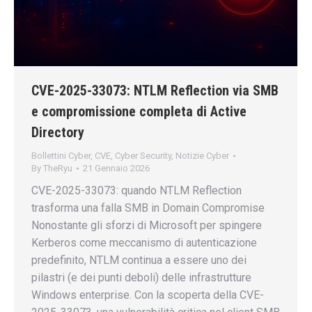
CVE-2025-33073: NTLM Reflection via SMB
e compromissione completa di Active
Directory
Bollettini Cyber
,
CVE
,
Cyber Security
,
Notizie Cyber
By
TheRyu
21 Gennaio 2026
CVE-2025-33073: quando NTLM Reflection
trasforma una falla SMB in Domain Compromise
Nonostante gli sforzi di Microsoft per spingere
Kerberos come meccanismo di autenticazione
predefinito, NTLM continua a essere uno dei
pilastri (e dei punti deboli) delle infrastrutture
Windows enterprise. Con la scoperta della CVE-