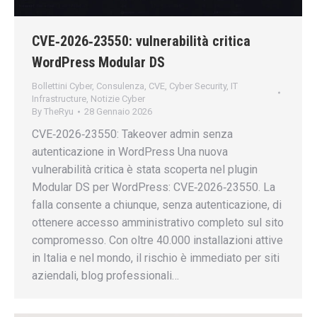
CVE‑2026‑23550: vulnerabilità critica
WordPress Modular DS
Bollettini Cyber
,
Consulenza
,
CVE
,
Cyber Security
,
IT
Infrastructure
,
Notizie Cyber
By
TheRyu
28 Gennaio 2026
CVE‑2026‑23550: Takeover admin senza
autenticazione in WordPress Una nuova
vulnerabilità critica è stata scoperta nel plugin
Modular DS per WordPress: CVE‑2026‑23550. La
falla consente a chiunque, senza autenticazione, di
ottenere accesso amministrativo completo sul sito
compromesso. Con oltre 40.000 installazioni attive
in Italia e nel mondo, il rischio è immediato per siti
aziendali, blog professionali…