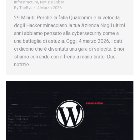
Infrastructure
,
Notizie Cyber
By
TheRyu
4 Marzo 2026
29 Minuti: Perché la falla Qualcomm e la velocità
degli Hacker minacciano la tua Azienda Negli ultimi
anni abbiamo pensato alla cybersecurity come a
una battaglia di astuzia. Oggi, 4 marzo 2026, i dati
ci dicono che è diventata una gara di velocità. E noi
stiamo correndo con il freno a mano tirato. Due
notizie…