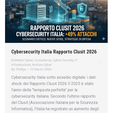
Cybersecurity Italia Rapporto Clusit 2026
Bollettini Cyber
,
Consulenza
,
Cyber Security
,
IT
Infrastructure
,
Notizie Cyber
By
TheRyu
12 Marzo 2026
Cybersecurity Italia sotto assedio digitale: i dati
shock del Rapporto Clusit 2026 Il 2025 è stato
l’anno della “tempesta perfetta” per la
cybersecurity italiana. Secondo l’ultimo rapporto
del Clusit (Associazione Italiana per la Sicurezza
Informatica), l’Italia ha registrato un aumento degli