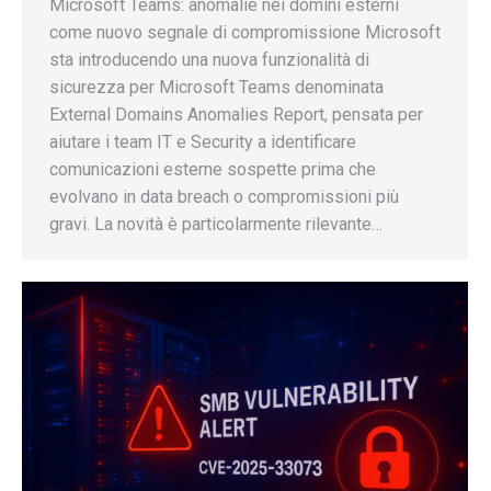
Microsoft Teams: anomalie nei domini esterni
come nuovo segnale di compromissione Microsoft
sta introducendo una nuova funzionalità di
sicurezza per Microsoft Teams denominata
External Domains Anomalies Report, pensata per
aiutare i team IT e Security a identificare
comunicazioni esterne sospette prima che
evolvano in data breach o compromissioni più
gravi. La novità è particolarmente rilevante…