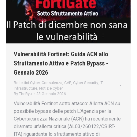
Vulnerabilità Fortinet: Guida ACN allo
Sfruttamento Attivo e Patch Bypass -
Gennaio 2026
Bollettini Cyber
,
Consulenza
,
CVE
,
Cyber Security
,
IT
Infrastructure
,
Notizie Cyber
By
TheRyu
23 Gennaio 2026
Vulnerabilità Fortinet sotto attacco: Allerta ACN su
possibile bypass delle patch L’Agenzia per la
Cybersicurezza Nazionale (ACN) ha recentemente
diramato un’allerta critica (AL03/260122/CSIRT-
ITA) riguardante lo sfruttamento attivo di