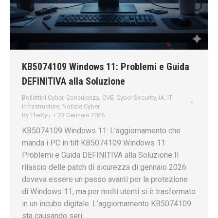
KB5074109 Windows 11: Problemi e Guida
DEFINITIVA alla Soluzione
Bollettini Cyber
,
Consulenza
,
CVE
,
Cyber Security
,
IA
,
IT
Infrastructure
,
Notizie Cyber
By
TheRyu
23 Gennaio 2026
KB5074109 Windows 11: L’aggiornamento che
manda i PC in tilt KB5074109 Windows 11:
Problemi e Guida DEFINITIVA alla Soluzione Il
rilascio delle patch di sicurezza di gennaio 2026
doveva essere un passo avanti per la protezione
di Windows 11, ma per molti utenti si è trasformato
in un incubo digitale. L’aggiornamento KB5074109
sta causando seri…