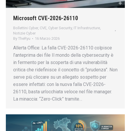
Microsoft CVE-2026-26110
Bollettini Cyber
,
CVE
,
Cyber Security
,
IT Infrastructure
,
Notizie Cyber
By
TheRyu
16 Marzo 2026
Allerta Office: La falla CVE-2026-26110 colpisce
l’anteprima dei file Il mondo della cybersecurity è
in fermento per la scoperta di una vulnerabilità
critica che ridefinisce il concetto di “prudenza”. Non
serve più cliccare su un allegato sospetto per
essere infettati: con la nuova falla CVE-2026-
26110, basta un’occhiata veloce nel file manager.
La minaccia: “Zero-Click” tramite…