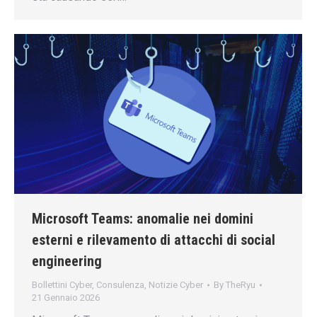
Microsoft Teams: anomalie nei domini
esterni e rilevamento di attacchi di social
engineering
Bollettini Cyber
,
Consulenza
,
Notizie Cyber
By
TheRyu
21 Gennaio 2026