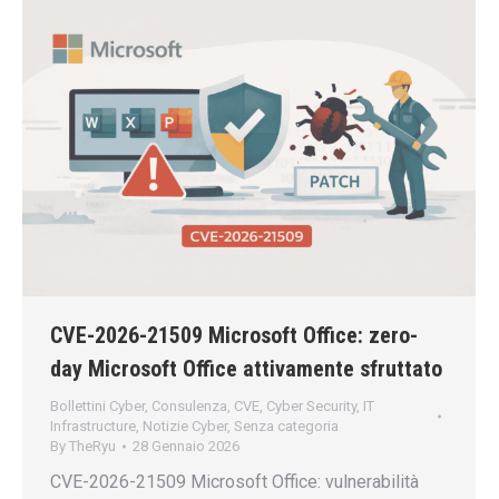
CVE-2026-21509 Microsoft Office: zero-
day Microsoft Office attivamente sfruttato
Bollettini Cyber
,
Consulenza
,
CVE
,
Cyber Security
,
IT
Infrastructure
,
Notizie Cyber
,
Senza categoria
By
TheRyu
28 Gennaio 2026
CVE-2026-21509 Microsoft Office: vulnerabilità