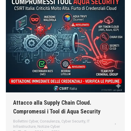
Attacco alla Supply Chain Cloud.
Compromessi i Tool di Aqua Security
Bollettini Cyber
,
Consulenza
,
Cyber Security
,
IT
Infrastructure
,
Notizie Cyber