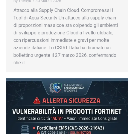
By
TheRyu
30 Marzo 2026
Attacco alla Supply Chain Cloud. Compromessi i
Tool di Aqua Security Un attacco alla supply chain
di proporzioni massicce sta colpendo gli ambienti
di sviluppo e produzione Cloud a livello globale,
con ripercussioni immediate e gravi per molte
aziende italiane. Lo CSIRT Italia ha diramato un
bollettino urgente il 27 marzo 2026, confermando
che il…