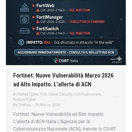
Fortinet: Nuove Vulnerabilità Marzo 2026
ad Alto Impatto. L’allerta di ACN
Bollettini Cyber
,
CVE
,
Cyber Security
,
IT Infrastructure
,
Notizie Cyber
By
TheRyu
30 Marzo 2026
Fortinet: Nuove Vulnerabilità ad Alto Impatto.
L’allerta di ACN Italia L’Agenzia per la
Cybersicurezza Nazionale (ACN), tramite lo CSIRT