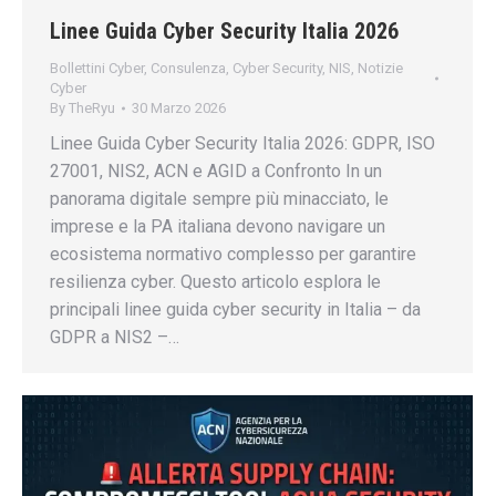
Linee Guida Cyber Security Italia 2026
Bollettini Cyber
,
Consulenza
,
Cyber Security
,
NIS
,
Notizie
Cyber
By
TheRyu
30 Marzo 2026
Linee Guida Cyber Security Italia 2026: GDPR, ISO
27001, NIS2, ACN e AGID a Confronto In un
panorama digitale sempre più minacciato, le
imprese e la PA italiana devono navigare un
ecosistema normativo complesso per garantire
resilienza cyber. Questo articolo esplora le
principali linee guida cyber security in Italia – da
GDPR a NIS2 –…